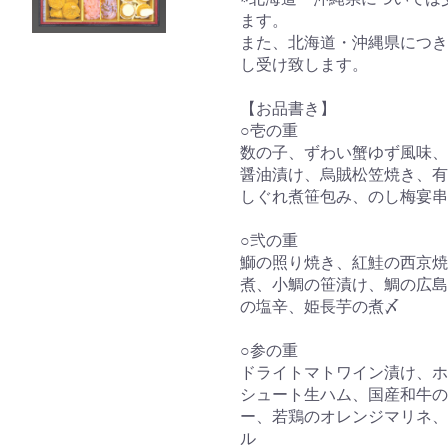
ます。
また、北海道・沖縄県につきま
し受け致します。
【お品書き】
○壱の重
数の子、ずわい蟹ゆず風味、
醤油漬け、烏賊松笠焼き、有
しぐれ煮笹包み、のし梅宴串
○弐の重
鰤の照り焼き、紅鮭の西京焼
煮、小鯛の笹漬け、鯛の広島
の塩辛、姫長芋の煮〆
○参の重
ドライトマトワイン漬け、ホ
シュート生ハム、国産和牛の
ー、若鶏のオレンジマリネ、
ル