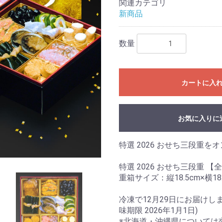
関連カテゴリ
新商品
数量
カートに入
お気に入りに
特選 2026 おせち三段重
特選 2026 おせち三段重 【
重箱サイズ：縦18.5cm×横18.
冷凍で12月29日にお届け
味期限 2026年1月1日)
※北海道・沖縄県については