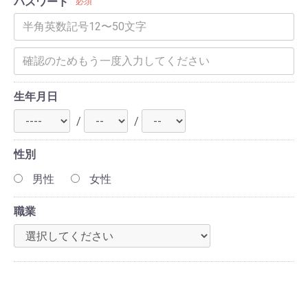
パスワード
必須
生年月日
/
/
性別
男性
女性
職業